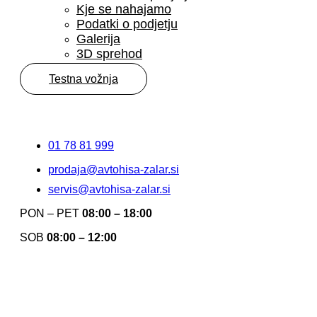
Kje se nahajamo
Podatki o podjetju
Galerija
3D sprehod
Testna vožnja
01 78 81 999
prodaja@avtohisa-zalar.si
servis@avtohisa-zalar.si
PON – PET
08:00 – 18:00
SOB
08:00 – 12:00