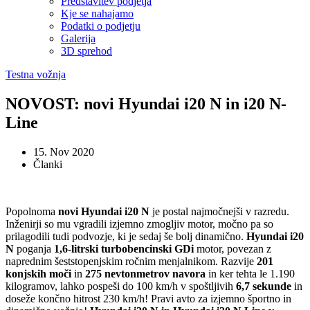
Predstavitev podjetja
Kje se nahajamo
Podatki o podjetju
Galerija
3D sprehod
Testna vožnja
NOVOST: novi Hyundai i20 N in i20 N-
Line
15. Nov 2020
Članki
Popolnoma
novi Hyundai i20 N
je postal najmočnejši v razredu.
Inženirji so mu vgradili izjemno zmogljiv motor, močno pa so
prilagodili tudi podvozje, ki je sedaj še bolj dinamično.
Hyundai i20
N
poganja
1,6-litrski turbobencinski GDi
motor, povezan z
naprednim šeststopenjskim ročnim menjalnikom. Razvije
201
konjskih moči
in
275 nevtonmetrov navora
in ker tehta le 1.190
kilogramov, lahko pospeši do 100 km/h v spoštljivih
6,7 sekunde
in
doseže končno hitrost 230 km/h! Pravi avto za izjemno športno in