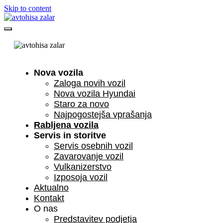
Skip to content
Nova vozila
Zaloga novih vozil
Nova vozila Hyundai
Staro za novo
Najpogostejša vprašanja
Rabljena vozila
Servis in storitve
Servis osebnih vozil
Zavarovanje vozil
Vulkanizerstvo
Izposoja vozil
Aktualno
Kontakt
O nas
Predstavitev podjetja