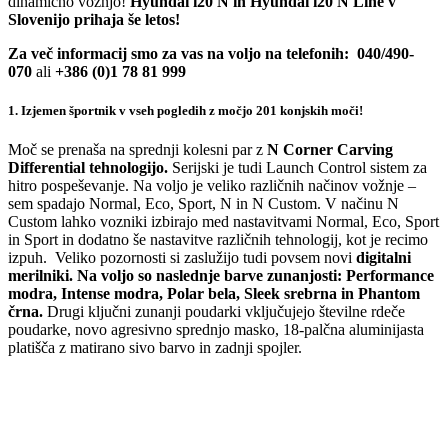
dinamično vožnjo!
Hyundai i20 N in Hyundai i20 N Line v
Slovenijo prihaja še letos!
Za več informacij smo za vas na voljo na telefonih: 040/490-
070
ali
+386 (0)1 78 81 999
1. Izjemen športnik v vseh pogledih z močjo 201 konjskih moči!
Moč se prenaša na sprednji kolesni par z
N Corner Carving
Differential tehnologijo.
Serijski je tudi Launch Control sistem za
hitro pospeševanje. Na voljo je veliko različnih načinov vožnje –
sem spadajo Normal, Eco, Sport, N in N Custom. V načinu N
Custom lahko vozniki izbirajo med nastavitvami Normal, Eco, Sport
in Sport in dodatno še nastavitve različnih tehnologij, kot je recimo
izpuh. Veliko pozornosti si zaslužijo tudi povsem novi
digitalni
merilniki. Na voljo so naslednje barve zunanjosti: Performance
modra, Intense modra, Polar bela, Sleek srebrna in Phantom
črna.
Drugi ključni zunanji poudarki vključujejo številne rdeče
poudarke, novo agresivno sprednjo masko, 18-palčna aluminijasta
platišča z matirano sivo barvo in zadnji spojler.