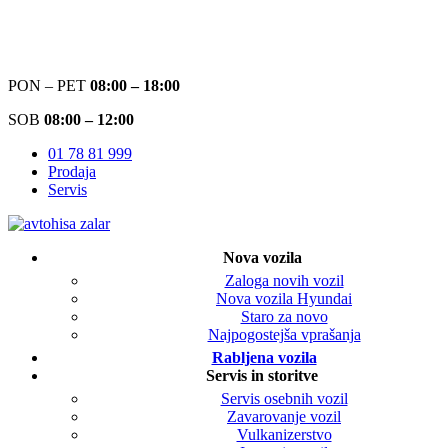
PON – PET
08:00 – 18:00
SOB
08:00 – 12:00
01 78 81 999
Prodaja
Servis
Nova vozila
Zaloga novih vozil
Nova vozila Hyundai
Staro za novo
Najpogostejša vprašanja
Rabljena vozila
Servis in storitve
Servis osebnih vozil
Zavarovanje vozil
Vulkanizerstvo