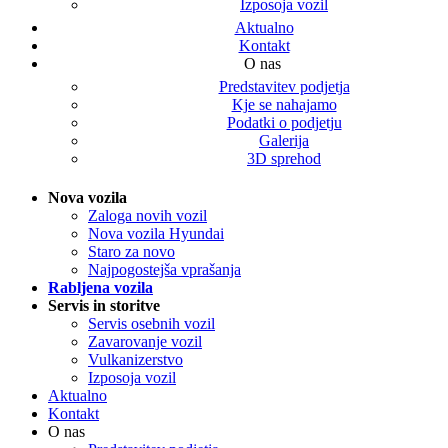
Izposoja vozil
Aktualno
Kontakt
O nas
Predstavitev podjetja
Kje se nahajamo
Podatki o podjetju
Galerija
3D sprehod
Nova vozila
Zaloga novih vozil
Nova vozila Hyundai
Staro za novo
Najpogostejša vprašanja
Rabljena vozila
Servis in storitve
Servis osebnih vozil
Zavarovanje vozil
Vulkanizerstvo
Izposoja vozil
Aktualno
Kontakt
O nas