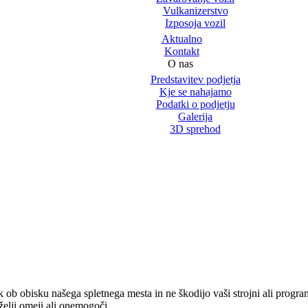
Vulkanizerstvo
Izposoja vozil
Aktualno
Kontakt
O nas
Predstavitev podjetja
Kje se nahajamo
Podatki o podjetju
Galerija
3D sprehod
nik ob obisku našega spletnega mesta in ne škodijo vaši strojni ali pro
želji omeji ali onemogoči.