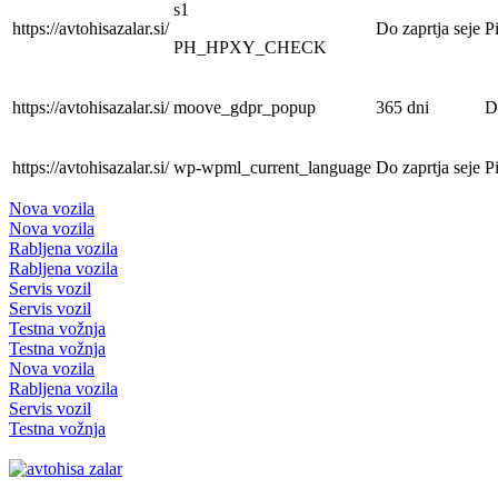
s1
https://avtohisazalar.si/
Do zaprtja seje
P
PH_HPXY_CHECK
https://avtohisazalar.si/
moove_gdpr_popup
365 dni
D
https://avtohisazalar.si/
wp-wpml_current_language
Do zaprtja seje
P
Nova vozila
Nova vozila
Rabljena vozila
Rabljena vozila
Servis vozil
Servis vozil
Testna vožnja
Testna vožnja
Nova vozila
Rabljena vozila
Servis vozil
Testna vožnja