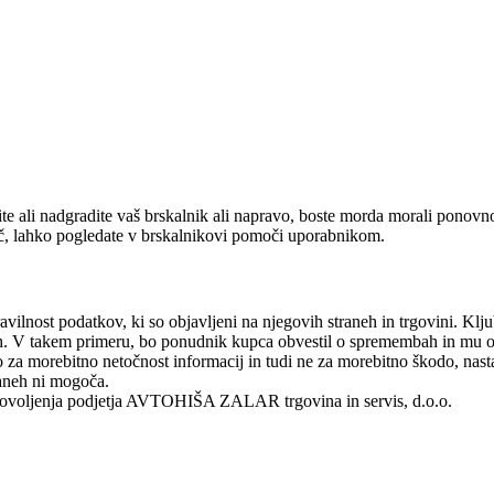
nite ali nadgradite vaš brskalnik ali napravo, boste morda morali ponov
oč, lahko pogledate v brskalnikovi pomoči uporabnikom.
avilnost podatkov, ki so objavljeni na njegovih straneh in trgovini. Klju
neh. V takem primeru, bo ponudnik kupca obvestil o spremembah in mu o
 morebitno netočnost informacij in tudi ne za morebitno škodo, nastal
raneh ni mogoča.
 dovoljenja podjetja AVTOHIŠA ZALAR trgovina in servis, d.o.o.