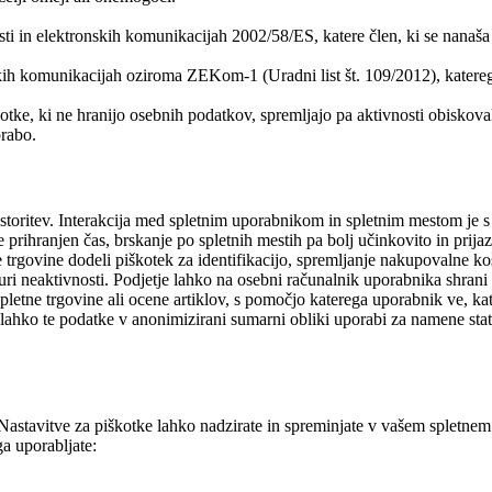
i in elektronskih komunikacijah 2002/58/ES, katere člen, ki se nanaša 
ih komunikacijah oziroma ZEKom-1 (Uradni list št. 109/2012), katerega
piškotke, ki ne hranijo osebnih podatkov, spremljajo pa aktivnosti obis
orabo.
storitev. Interakcija med spletnim uporabnikom in spletnim mestom je s
prihranjen čas, brskanje po spletnih mestih pa bolj učinkovito in prija
govine dodeli piškotek za identifikacijo, spremljanje nakupovalne košar
i uri neaktivnosti. Podjetje lahko na osebni računalnik uporabnika shrani t
letne trgovine ali ocene artiklov, s pomočjo katerega uporabnik ve, kate
 lahko te podatke v anonimizirani sumarni obliki uporabi za namene statis
. Nastavitve za piškotke lahko nadzirate in spreminjate v vašem spletnem
ga uporabljate: