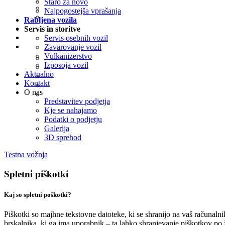
Staro za novo
Najpogostejša vprašanja
Rabljena vozila
Servis in storitve
Servis osebnih vozil
Zavarovanje vozil
Vulkanizerstvo
Izposoja vozil
Aktualno
Kontakt
O nas
Predstavitev podjetja
Kje se nahajamo
Podatki o podjetju
Galerija
3D sprehod
Testna vožnja
Spletni piškotki
Kaj so spletni poškotki?
Piškotki so majhne tekstovne datoteke, ki se shranijo na vaš računal
brskalnika, ki ga ima uporabnik – ta lahko shranjevanje piškotkov po 