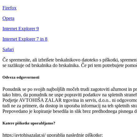
Firefox
Opera
Internet Explorer 9
Internet Explorer 7 in 8
Safari
Če spremenite, ali izbrišete brskalnikovo datoteko s piškotki, spreme
se razlikuje od brskalnika do brskalnika. Če pri tem potrebujete pom
Odveza odgovornosti
Ponudnik se po svojih najboljših močeh trudi zagotoviti ažurnost in pr
tako hitro, da ponudnik ne uspe popraviti podatkov na spletnih stra
Podjetje AVTOHIŠA ZALAR trgovina in servis, d.o.o.. ni odgovorno za
tudi ne za primere, da dostop in uporaba informacij na teh spletnih st
Prepovedano je kopiranje besedila in slik brez predhodnega pisnega
Katere piškotke uporabljamo?
https://avtohisazalar.si/ uporablja naslednje piškotke: