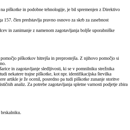
na piškotke in podobne tehnologije, je bil spremenjen z Direktivo
 157. člen predstavlja pravno osnovo za skrb za zasebnost
kovalcev in zanimanje z namenom zagotavljanja boljše uporabniške
 pomočjo piškotkov hitrejša in preprostejša. Z njihovo pomočjo si
zno.
ice in zagotavljanje sledljivosti, ki se v pomnilniku strežnika
udi nekatere trajne piškotke, kot npr. identifikacijska številka
re artikle je že ocenil, posredno pa tudi piškotke zunanje storitve
tičnih analiz. Za potrebe zagotavljanja spletne varnosti podjetje zbira
 brskalniku.