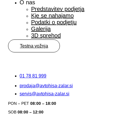
O nas
Predstavitev podjetja
Kje se nahajamo
Podatki o podjetju
Galerija
3D sprehod
Testna vožnja
01 78 81 999
prodaja@avtohisa-zalar.si
servis@avtohisa-zalar.si
PON – PET
08:00 – 18:00
SOB
08:00 – 12:00