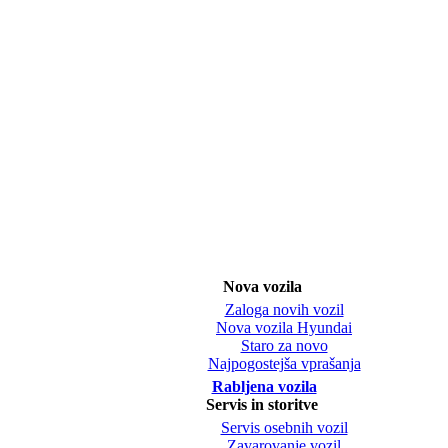
Nova vozila
Zaloga novih vozil
Nova vozila Hyundai
Staro za novo
Najpogostejša vprašanja
Rabljena vozila
Servis in storitve
Servis osebnih vozil
Zavarovanje vozil