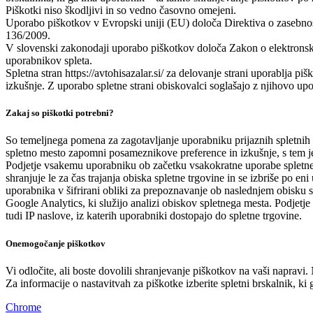
Piškotki niso škodljivi in so vedno časovno omejeni.
Uporabo piškotkov v Evropski uniji (EU) določa Direktiva o zasebnost
136/2009.
V slovenski zakonodaji uporabo piškotkov določa Zakon o elektronsk
uporabnikov spleta.
Spletna stran https://avtohisazalar.si/ za delovanje strani uporablja 
izkušnje. Z uporabo spletne strani obiskovalci soglašajo z njihovo up
Zakaj so piškotki potrebni?
So temeljnega pomena za zagotavljanje uporabniku prijaznih spletnih 
spletno mesto zapomni posameznikove preference in izkušnje, s tem je 
Podjetje vsakemu uporabniku ob začetku vsakokratne uporabe spletne tr
shranjuje le za čas trajanja obiska spletne trgovine in se izbriše po en
uporabnika v šifrirani obliki za prepoznavanje ob naslednjem obisku sp
Google Analytics, ki služijo analizi obiskov spletnega mesta. Podjetje
tudi IP naslove, iz katerih uporabniki dostopajo do spletne trgovine.
Onemogočanje piškotkov
Vi odločite, ali boste dovolili shranjevanje piškotkov na vaši napravi
Za informacije o nastavitvah za piškotke izberite spletni brskalnik, ki 
Chrome