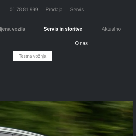
01 78 81 999
Prodaja
Servis
jena vozila
Servis in storitve
Aktualno
O nas
Testna vožnja