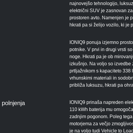
najnovejšo tehnologijo, luksu
električni SUV je zasnovan za 
prostoren avto. Namenjen je pr
hkrati pa si želijo vozilo, ki j
IONIQ9 ponuja izjemno prostor
potnike. V prvi in drugi vrsti 
noge. Hkrati pa je ob mirovan
izkušnjo. Na voljo so izvedbe 
prtljažnikom s kapaciteto 338 l
vrhunskimi materiali in sodob
približa luksuzu, hkrati pa oh
 polnjenja
IONIQ9 prinaša napreden elekt
110 kWh baterija mu omogoča 
zadnjim pogonom. Poleg tega 
motorjema za večjo zmogljivo
je na voljo tudi Vehicle to Lo