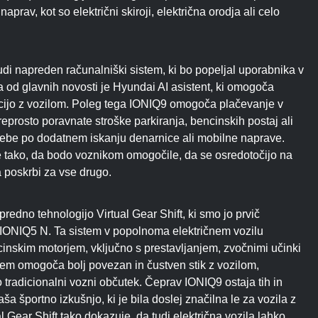
aprav, kot so električni skiroji, električna orodja ali celo
udi napreden računalniški sistem, ki bo popeljal uporabnika v
a od glavnih novosti je Hyundai AI asistent, ki omogoča
akcijo z vozilom. Poleg tega IONIQ9 omogoča plačevanje v
reprosto poravnate stroške parkiranja, bencinskih postaj ali
rebe po dodatnem iskanju denarnice ali mobilne naprave.
 tako, da bodo voznikom omogočile, da se osredotočijo na
 poskrbi za vse drugo.
dno tehnologijo Virtual Gear Shift, ki smo jo prvič
 IONIQ5 N. Ta sistem v popolnoma električnem vozilu
cinskim motorjem, vključno s prestavljanjem, zvočnimi učinki
em omogoča bolj povezan in čustven stik z vozilom,
 tradicionalni vozni občutek. Čeprav IONIQ9 ostaja tih in
aša športno izkušnjo, ki je bila doslej značilna le za vozila z
l Gear Shift tako dokazuje, da tudi električna vozila lahko