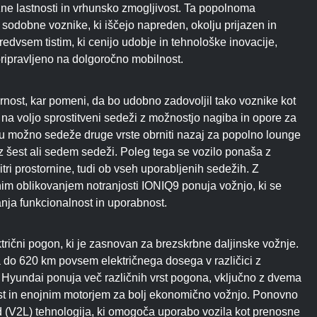
zne lastnosti in vrhunsko zmogljivost. Ta popolnoma
sodobne voznike, ki iščejo napreden, okolju prijazen in
edvsem tistim, ki cenijo udobje in tehnološke inovacije,
e pripravljeno na dolgoročno mobilnost.
nost, kar pomeni, da bo udobno zadovoljil tako voznike kot
so na voljo sprostitveni sedeži z možnostjo nagiba in opore za
ju možno sedeže druge vrste obrniti nazaj za popolno lounge
z šest ali sedem sedeži. Poleg tega se vozilo ponaša z
itri prostornine, tudi ob vseh uporabljenih sedežih. Z
nim oblikovanjem notranjosti IONIQ9 ponuja vožnjo, ki se
ranja funkcionalnost in uporabnost.
rični pogon, ki je zasnovan za brezskrbne daljinske vožnje.
do 620 km povsem električnega dosega v različici z
Hyundai ponuja več različnih vrst pogona, vključno z dvema
st in enojnim motorjem za bolj ekonomično vožnjo. Ponovno
ad (V2L) tehnologija, ki omogoča uporabo vozila kot prenosne