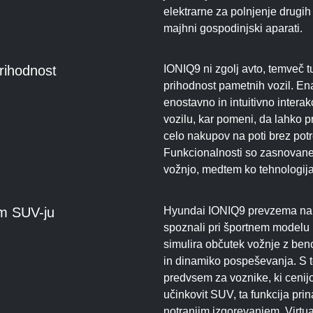
elektrarne za polnjenje drugih n
majhni gospodinjski aparati.
prihodnost
IONIQ9 ni zgolj avto, temveč t
prihodnost pametnih vozil. En
enostavno in intuitivno inter
vozilu, kar pomeni, da lahko p
celo nakupov na poti brez pot
Funkcionalnosti so zasnovane
vožnjo, medtem ko tehnologija
em SUV-ju
Hyundai IONIQ9 prevzema napre
spoznali pri športnem modelu
simulira občutek vožnje z ben
in dinamiko pospeševanja. S t
predvsem za voznike, ki cenijo
učinkovit SUV, ta funkcija prin
notranjim izgorevanjem. Virtua