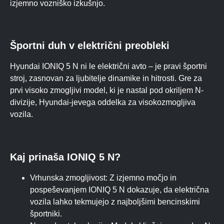
izjemno vozniško izkušnjo.
Športni duh v električni preobleki
Hyundai IONIQ 5 N ni le električni avto – je pravi športni
stroj, zasnovan za ljubitelje dinamike in hitrosti. Gre za
prvi visoko zmogljivi model, ki je nastal pod okriljem N-
divizije, Hyundai-jevega oddelka za visokozmogljiva
vozila.
Kaj prinaša IONIQ 5 N?
Vrhunska zmogljivost: Z izjemno močjo in
pospeševanjem IONIQ 5 N dokazuje, da električna
vozila lahko tekmujejo z najboljšimi bencinskimi
športniki.