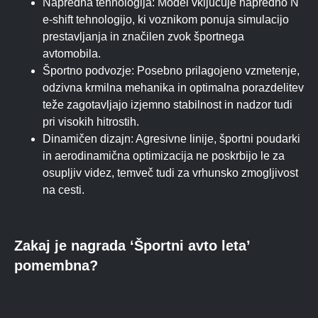
Napredna tehnologija: Model vključuje napredno N
e-shift tehnologijo, ki voznikom ponuja simulacijo
prestavljanja in značilen zvok športnega
avtomobila.
Športno podvozje: Posebno prilagojeno vzmetenje,
odzivna krmilna mehanika in optimalna porazdelitev
teže zagotavljajo izjemno stabilnost in nadzor tudi
pri visokih hitrostih.
Dinamičen dizajn: Agresivne linije, športni poudarki
in aerodinamična optimizacija ne poskrbijo le za
osupljiv videz, temveč tudi za vrhunsko zmogljivost
na cesti.
Zakaj je nagrada ‘Športni avto leta’
pomembna?