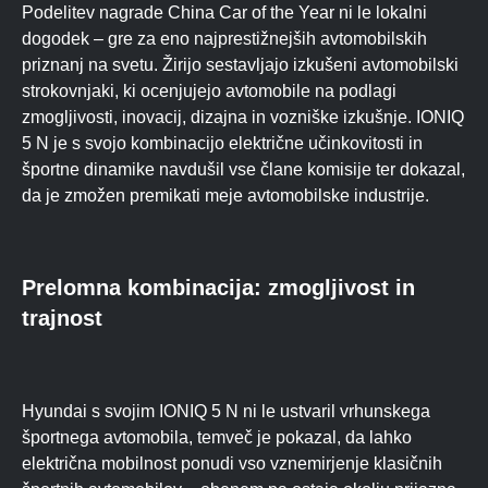
Podelitev nagrade China Car of the Year ni le lokalni
dogodek – gre za eno najprestižnejših avtomobilskih
priznanj na svetu. Žirijo sestavljajo izkušeni avtomobilski
strokovnjaki, ki ocenjujejo avtomobile na podlagi
zmogljivosti, inovacij, dizajna in vozniške izkušnje. IONIQ
5 N je s svojo kombinacijo električne učinkovitosti in
športne dinamike navdušil vse člane komisije ter dokazal,
da je zmožen premikati meje avtomobilske industrije.
Prelomna kombinacija: zmogljivost in
trajnost
Hyundai s svojim IONIQ 5 N ni le ustvaril vrhunskega
športnega avtomobila, temveč je pokazal, da lahko
električna mobilnost ponudi vso vznemirjenje klasičnih