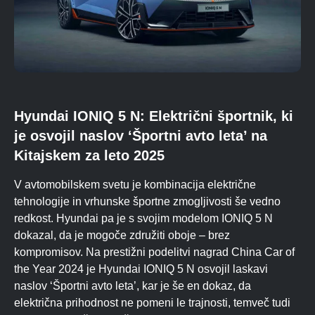
Hyundai IONIQ 5 N: Električni športnik, ki
je osvojil naslov ‘Športni avto leta’ na
Kitajskem za leto 2025
V avtomobilskem svetu je kombinacija električne
tehnologije in vrhunske športne zmogljivosti še vedno
redkost. Hyundai pa je s svojim modelom IONIQ 5 N
dokazal, da je mogoče združiti oboje – brez
kompromisov. Na prestižni podelitvi nagrad China Car of
the Year 2024 je Hyundai IONIQ 5 N osvojil laskavi
naslov ‘Športni avto leta’, kar je še en dokaz, da
električna prihodnost ne pomeni le trajnosti, temveč tudi