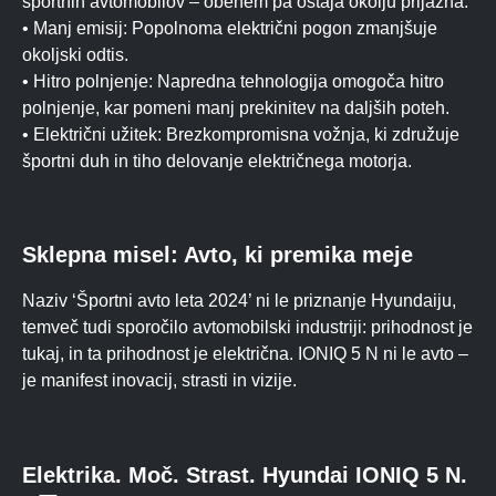
športnih avtomobilov – obenem pa ostaja okolju prijazna.
• Manj emisij: Popolnoma električni pogon zmanjšuje
okoljski odtis.
• Hitro polnjenje: Napredna tehnologija omogoča hitro
polnjenje, kar pomeni manj prekinitev na daljših poteh.
• Električni užitek: Brezkompromisna vožnja, ki združuje
športni duh in tiho delovanje električnega motorja.
Sklepna misel: Avto, ki premika meje
Naziv ‘Športni avto leta 2024’ ni le priznanje Hyundaiju,
temveč tudi sporočilo avtomobilski industriji: prihodnost je
tukaj, in ta prihodnost je električna. IONIQ 5 N ni le avto –
je manifest inovacij, strasti in vizije.
Elektrika. Moč. Strast. Hyundai IONIQ 5 N.