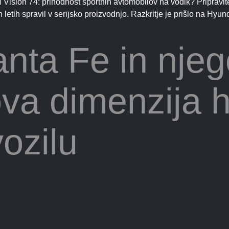
 Vision 74: prihodnost športnih avtomobilov na vodik? Pripravit
 letih spravil v serijsko proizvodnjo. Razkritje je prišlo na Hyu
nta Fe in nje
va dimenzija h
vozilu