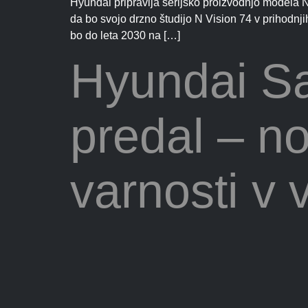
Hyundai pripravlja serijsko proizvodnjo modela N
da bo svojo drzno študijo N Vision 74 v prihodnjih
bo do leta 2030 na […]
Hyundai Sa
predal – no
varnosti v 