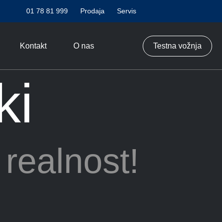
01 78 81 999
Prodaja
Servis
Kontakt
O nas
Testna vožnja
ki
realnost!