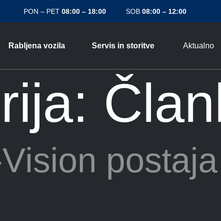
PON – PET
08:00 – 18:00
SOB
08:00 – 12:00
Rabljena vozila
Servis in storitve
Aktualno
rija:
Član
Vision postaja 