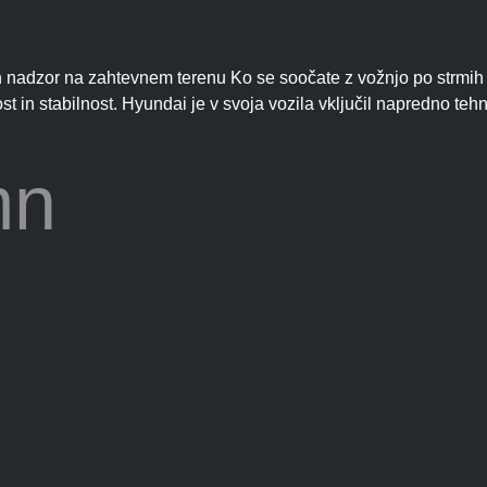
in nadzor na zahtevnem terenu Ko se soočate z vožnjo po strmih i
ost in stabilnost. Hyundai je v svoja vozila vključil napredno t
mn