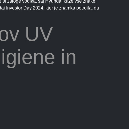
e si zaloge vodika, saj Hyundai kaže vse znake,
ndai Investor Day 2024, kjer je znamka potrdila, da
gov UV
igiene in