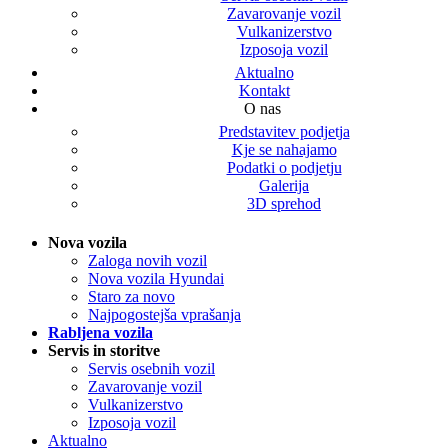
Zavarovanje vozil
Vulkanizerstvo
Izposoja vozil
Aktualno
Kontakt
O nas
Predstavitev podjetja
Kje se nahajamo
Podatki o podjetju
Galerija
3D sprehod
Nova vozila
Zaloga novih vozil
Nova vozila Hyundai
Staro za novo
Najpogostejša vprašanja
Rabljena vozila
Servis in storitve
Servis osebnih vozil
Zavarovanje vozil
Vulkanizerstvo
Izposoja vozil
Aktualno