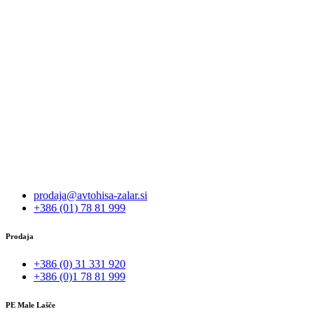
prodaja@avtohisa-zalar.si
+386 (01) 78 81 999
Prodaja
+386 (0) 31 331 920
+386 (0)1 78 81 999
PE Male Lašče