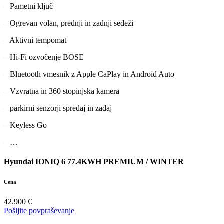
– Pametni ključ
– Ogrevan volan, prednji in zadnji sedeži
– Aktivni tempomat
– Hi-Fi ozvočenje BOSE
– Bluetooth vmesnik z Apple CaPlay in Android Auto
– Vzvratna in 360 stopinjska kamera
– parkirni senzorji spredaj in zadaj
– Keyless Go
– …
Hyundai IONIQ 6 77.4KWH PREMIUM / WINTER
Cena
42.900 €
Pošljite povpraševanje