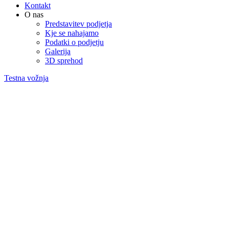
Kontakt
O nas
Predstavitev podjetja
Kje se nahajamo
Podatki o podjetju
Galerija
3D sprehod
Testna vožnja