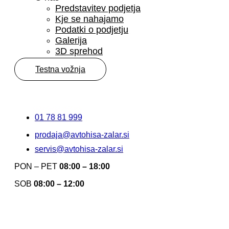
Predstavitev podjetja
Kje se nahajamo
Podatki o podjetju
Galerija
3D sprehod
Testna vožnja
01 78 81 999
prodaja@avtohisa-zalar.si
servis@avtohisa-zalar.si
PON – PET
08:00 – 18:00
SOB
08:00 – 12:00