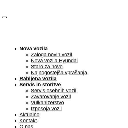
Skip
to
content
Nova vozila
Zaloga novih vozil
Nova vozila Hyundai
Staro za novo
Najpogostejša vprašanja
Rabljena vozila
Servis in storitve
Servis osebnih vozil
Zavarovanje vozil
Vulkanizerstvo
Izposoja vozil
Aktualno
Kontakt
O nas