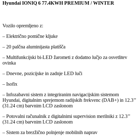
Hyundai IONIQ 6 77.4KWH PREMIUM / WINTER
Gallery not found.
Vozilo opremljeno z:
– Električno pomične kljuke
– 20 palčna aluminijasta platišča
– Multifunkcijski bi-LED žarometi z dodatno lučjo za osvetlitev
ovinka
– Dnevne, pozicijske in zadnje LED luči
– Isofix
– Infozabavni sistem z integriranim navigacijskim sistemom
Hyundai, digitalnim sprejemom radijskih frekvenc (DAB+) in 12.3’’
(31.24 cm) barvnim LCD zaslonom
– Potovalni računalnik z digitalnimi supervision merilniki z 12.3’’
(31.24 cm) barvnim LCD zaslonom
– Sistem za brezžično polnjenje mobilnih naprav