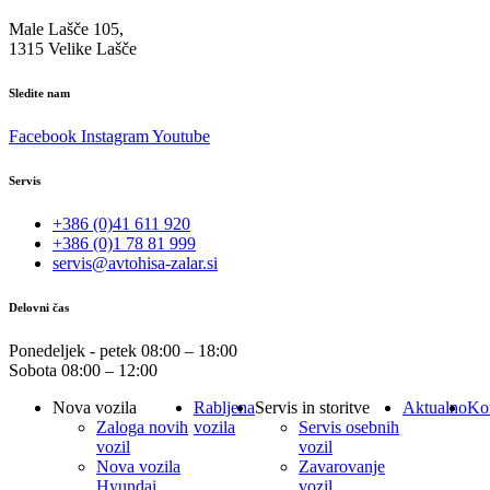
Male Lašče 105,
1315 Velike Lašče
Sledite nam
Facebook
Instagram
Youtube
Servis
+386 (0)41 611 920
+386 (0)1 78 81 999
servis@avtohisa-zalar.si
Delovni čas
Ponedeljek - petek
08:00 – 18:00
Sobota
08:00 – 12:00
Nova vozila
Rabljena
Servis in storitve
Aktualno
Ko
Zaloga novih
vozila
Servis osebnih
vozil
vozil
Nova vozila
Zavarovanje
Hyundai
vozil