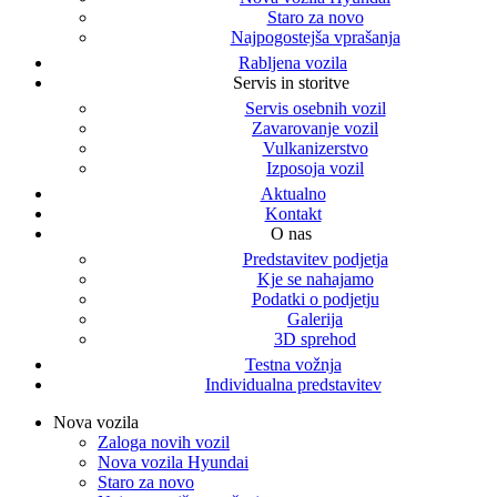
Staro za novo
Najpogostejša vprašanja
Rabljena vozila
Servis in storitve
Servis osebnih vozil
Zavarovanje vozil
Vulkanizerstvo
Izposoja vozil
Aktualno
Kontakt
O nas
Predstavitev podjetja
Kje se nahajamo
Podatki o podjetju
Galerija
3D sprehod
Testna vožnja
Individualna predstavitev
Nova vozila
Zaloga novih vozil
Nova vozila Hyundai
Staro za novo