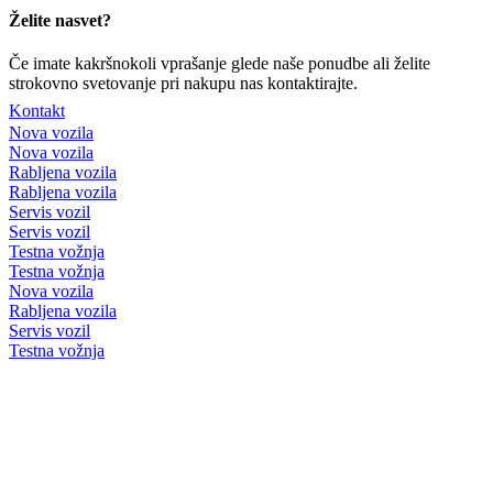
Želite nasvet?
Če imate kakršnokoli vprašanje glede naše ponudbe ali želite
strokovno svetovanje pri nakupu nas kontaktirajte.
Kontakt
Nova vozila
Nova vozila
Rabljena vozila
Rabljena vozila
Servis vozil
Servis vozil
Testna vožnja
Testna vožnja
Nova vozila
Rabljena vozila
Servis vozil
Testna vožnja