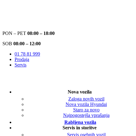
PON – PET
08:00 – 18:00
SOB
08:00 – 12:00
01 78 81 999
Prodaja
Servis
Nova vozila
Zaloga novih vozil
Nova vozila Hyundai
Staro za novo
Najpogostejša vprašanja
Rabljena vozila
Servis in storitve
Servis osebnih vozil