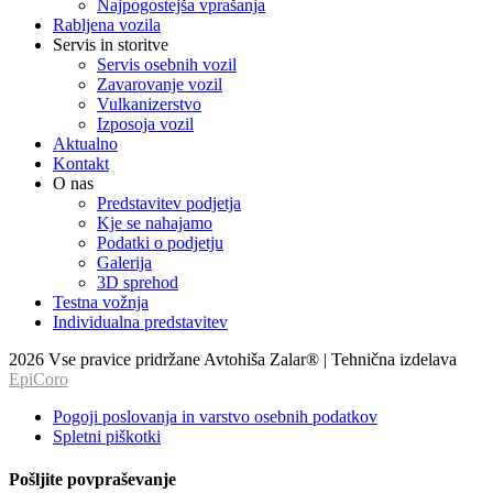
Najpogostejša vprašanja
Rabljena vozila
Servis in storitve
Servis osebnih vozil
Zavarovanje vozil
Vulkanizerstvo
Izposoja vozil
Aktualno
Kontakt
O nas
Predstavitev podjetja
Kje se nahajamo
Podatki o podjetju
Galerija
3D sprehod
Testna vožnja
Individualna predstavitev
2026 Vse pravice pridržane Avtohiša Zalar® | Tehnična izdelava
EpiCoro
Pogoji poslovanja in varstvo osebnih podatkov
Spletni piškotki
Pošljite povpraševanje