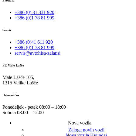
Prodaja
+386 (0) 31 331 920
+386 (0)1 78 81 999
Servis
+386 (0)41 611 920
+386 (0)1 78 81 999
servis@avtohisa-zalar.si
PE Male Lašče
Male Lašče 105,
1315 Velike Lašče
Delovni čas
Ponedeljek - petek
08:00 – 18:00
Sobota
08:00 – 12:00
Nova vozila
Zaloga novih vozil
Nova vozila Hyundai