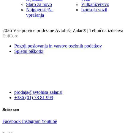
Staro za novo
Vulkanizerstvo
Najpogostejša
Izposoja vozil
vprašanja
2026 Vse pravice pridržane Avtohiša Zalar® | Tehnična izdelava
EpiCoro
Pogoji poslovanja in varstvo osebnih podatkov
Spletni piškotki
prodaja@avtohisa-zalar.si
+386 (01) 78 81 999
Sledite nam
Facebook
Instagram
Youtube