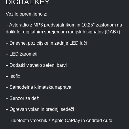
DIGITAL KEY
Vozilo opremljeno z:
– Avtoradio z MP3 predvajalnikom in 10.25″ zaslonom na
dotik ter digitalnim sprejemom radijskih signalov (DAB+)
– Dnevne, pozicijske in zadnje LED luči
– LED žarometi
– Dodatki v svetlo zeleni barvi
– Isofix
– Samodejna klimatska naprava
– Senzor za dež
– Ogrevan volan in prednji sedeži
– Bluetooth vmesnik z Apple CaPlay in Android Auto