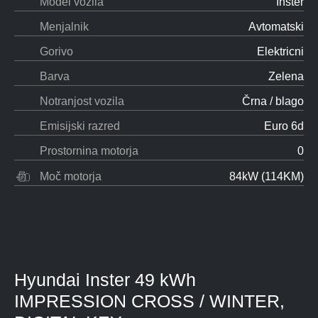
Model vozila
Inster
Menjalnik
Avtomatski
Gorivo
Elektricni
Barva
Zelena
Notranjost vozila
Črna / blago
Emisijski razred
Euro 6d
Prostornina motorja
0
Moč motorja
84kW (114KM)
Gallery not
found.
Hyundai Inster 49 kWh
IMPRESSION CROSS / WINTER,