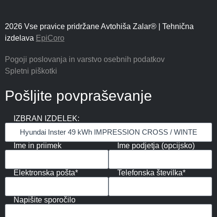
2026 Vse pravice pridržane Avtohiša Zalar® | Tehnična
izdelava
EpiCoro
Pogoji poslovanja in varstvo osebnih podatkov
Spletni piškotki
Pošljite povpraševanje
IZBRAN IZDELEK:
Ime in priimek
Ime podjetja (opcijsko)
Elektronska pošta*
Telefonska številka*
Napišite sporočilo