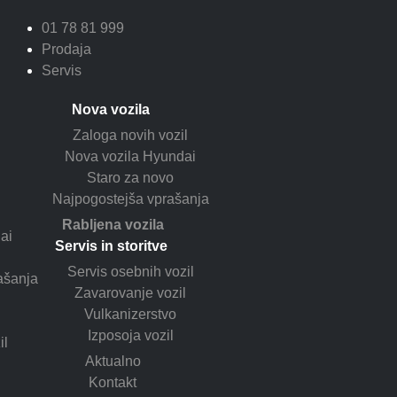
01 78 81 999
Prodaja
Servis
Nova vozila
Zaloga novih vozil
Nova vozila Hyundai
Staro za novo
Najpogostejša vprašanja
Rabljena vozila
ai
Servis in storitve
Servis osebnih vozil
ašanja
Zavarovanje vozil
Vulkanizerstvo
Izposoja vozil
il
Aktualno
Kontakt