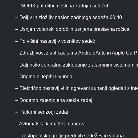
– ISOFIX pritrdilni mesti na zadnjih sedežih
– Deljiv in zložljiv naslon zadnjega sedeža 60:40
– Usnjen volanski obroč in usnjena prestavna ročica
– Po višini nastavljiv voznikov sedež
– Združljivost z aplikacijama AndroidAuto in Apple CarP
– Daljinsko centralno zaklepanje z alarmnim sistemom in
– Originalni tepihi Hyundai
– Električno nastavljivi in ogrevani zunanji ogledali z i
– Dodatno zatemnjena stekla zadaj
– Parkirni senzorji zadaj
– Avtomatska klimatska naprava
– Trostopenjsko gretje prednjih sedežev in volana