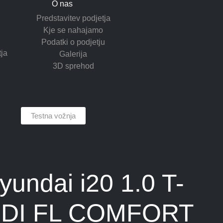
O nas
Predstavitev podjetja
Kje se nahajamo
Podatki o podjetju
tja
Galerija
3D sprehod
Testna vožnja
yundai i20 1.0 T-
DI FL COMFORT