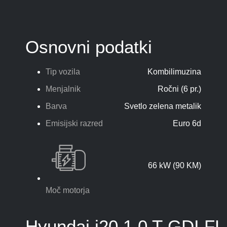
Osnovni podatki
Tip vozila
Kombilimuzina
Menjalnik
Ročni (6 pr.)
Barva
Svetlo zelena metalik
Emisijski razred
Euro 6d
66 kW (90 KM)
Moč motorja
Hyundai i20 1.0 T-GDI FL