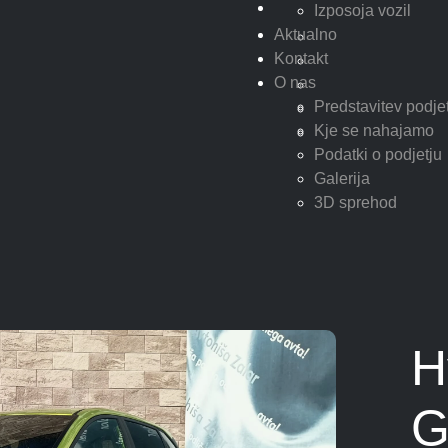
Izposoja vozil
Aktualno
Kontakt
O nas
Predstavitev podje
Kje se nahajamo
Podatki o podjetju
Galerija
3D sprehod
H
G