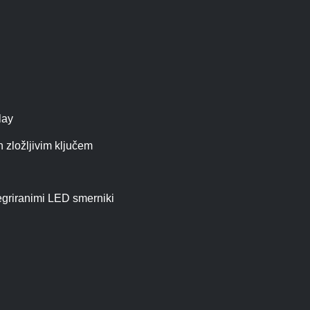
lay
 zložljivim ključem
ntegriranimi LED smerniki