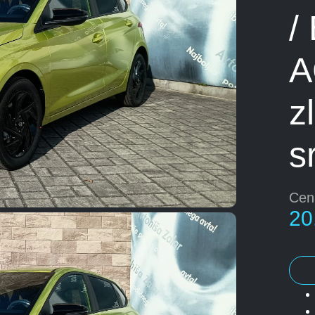
/
A
z
s
Cen
20