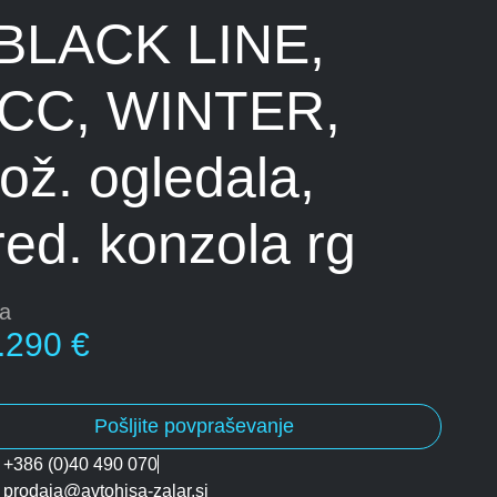
 BLACK LINE,
CC, WINTER,
lož. ogledala,
red. konzola rg
a
.290 €
Pošljite povpraševanje
+386 (0)40 490 070
prodaja@avtohisa-zalar.si