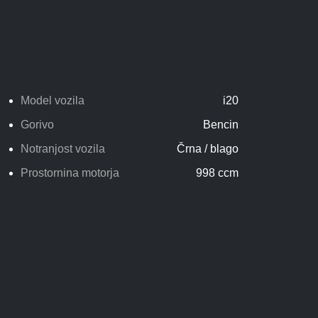
Model vozila
i20
Gorivo
Bencin
Notranjost vozila
Črna / blago
Prostornina motorja
998 ccm
Gallery not found.